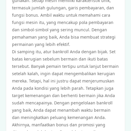
gunakan. Setiap mesin memiliki karakteristik unik,
termasuk jumlah gulungan, garis pembayaran, dan
fungsi bonus. Ambil waktu untuk memahami cara
fungsi mesin itu, yang mencakup pola pembayaran
dan simbol-simbol yang sering muncul. Dengan
pemahaman yang baik, Anda bisa membuat strategi
permainan yang lebih efektif.
Di samping itu, atur bankroll Anda dengan bijak. Set
batas kerugian sebelum bermain dan ikuti batas
tersebut. Banyak pemain tertipu untuk lanjut bermain
setelah kalah, ingin dapat mengembalikan kerugian
mereka. Tetapi, hal ini justru dapat menjerumuskan
Anda pada kondisi yang lebih parah. Tetapkan juga
target kemenangan dan berhenti bermain jika Anda
sudah mencapainya. Dengan pengelolaan bankroll
yang baik, Anda dapat menambah waktu bermain
dan meningkatkan peluang kemenangan Anda.
Akhirnya, manfaatkan bonus dan promosi yang