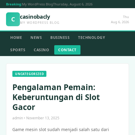
Breaking:
My WordPress Blog
Thursday, August 6, 2026
casinobacly
Thu
C
Aug 6, 2026
MY WORDPRESS BLOG
HOME
NEWS
BUSINESS
TECHNOLOGY
SPORTS
CASINO
CONTACT
UNCATEGORIZED
Pengalaman Pemain:
Keberuntungan di Slot
Gacor
admin • November 13, 2025
Game mesin slot sudah menjadi salah satu dari