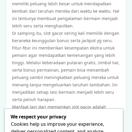
memiliki peluang lebih besar untuk mendapatkan
kembali dari taruhan mereka dari waktu ke waktu. Hal
ini tentunya membuat pengalaman bermain menjadi
lebih seru serta menghasilkan.
Di samping itu, slot gacor sering kali memiliki dengan
beraneka keunggulan bonus serta jackpot yg seru.
Fitur-fitur ini memberikan kesempatan ekstra untuk
pemain agar mendapatkan kemenangan yang lebih
tinggi. Melalui keberadaan putaran gratis, simbol liar,
serta bonus permainan, pemain bisa menambah
peluang sambil meningkatkan peluang mereka untuk
menang tanpa mengeluarkan taruhan tambahan. Ini
menjadikan setiap sesi bermain menjadi lebih seru
serta penuh harapan.
Manfaat lain dari memainkan slot gacor adalah
aksesibilitas akses serta variannya yang beraneka.
We respect your privacy
Dengan banyaknya pilihan tema serta mekanisme
Cookies help us improve your experience,
permainan, pemain bisa mendapatkan slot yang
deliver personalized content, and analyze