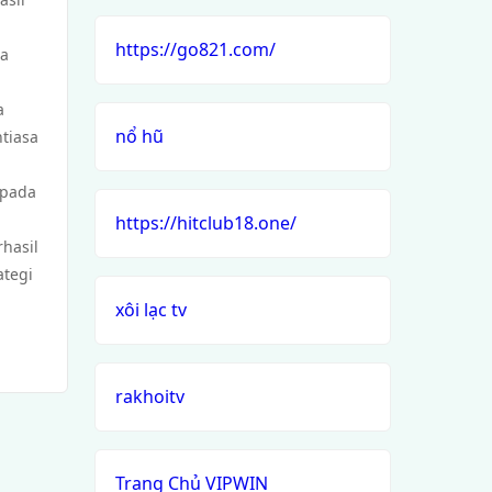
https://go821.com/
ga
a
nổ hũ
tiasa
epada
https://hitclub18.one/
hasil
ategi
xôi lạc tv
rakhoitv
Trang Chủ VIPWIN