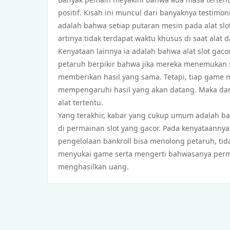
positif. Kisah ini muncul dari banyaknya testimon
adalah bahwa setiap putaran mesin pada alat slo
artinya tidak terdapat waktu khusus di saat alat d
Kenyataan lainnya ia adalah bahwa alat slot ga
petaruh berpikir bahwa jika mereka menemukan 
memberikan hasil yang sama. Tetapi, tiap game m
mempengaruhi hasil yang akan datang. Maka dari 
alat tertentu.
Yang terakhir, kabar yang cukup umum adalah bah
di permainan slot yang gacor. Pada kenyataannya
pengelolaan bankroll bisa menolong petaruh, tid
menyukai game serta mengerti bahwasanya perma
menghasilkan uang.