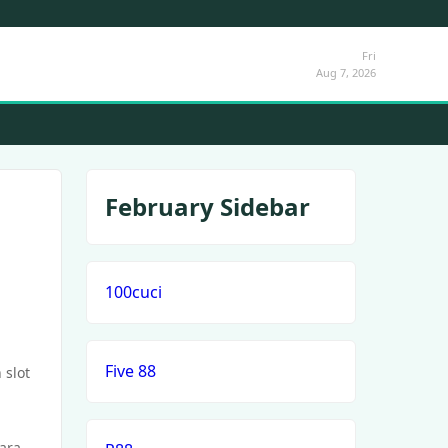
Fri
Aug 7, 2026
February Sidebar
100cuci
Five 88
 slot
ara