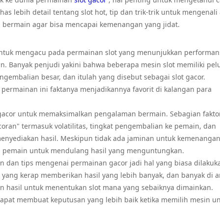
ahas lebih detail tentang slot hot, tip dan trik-trik untuk mengenali 
n bermain agar bisa mencapai kemenangan yang jidat.
untuk mengacu pada permainan slot yang menunjukkan performan
. Banyak penjudi yakini bahwa beberapa mesin slot memiliki pel
ngembalian besar, dan itulah yang disebut sebagai slot gacor.
ermainan ini faktanya menjadikannya favorit di kalangan para
gacor untuk memaksimalkan pengalaman bermain. Sebagian fakto
ran" termasuk volatilitas, tingkat pengembalian ke pemain, dan
menyediakan hasil. Meskipun tidak ada jaminan untuk kemenangan,
g pemain untuk mendulang hasil yang menguntungkan.
 dan tips mengenai permainan gacor jadi hal yang biasa dilakuk
 yang kerap memberikan hasil yang lebih banyak, dan banyak di a
n hasil untuk menentukan slot mana yang sebaiknya dimainkan.
pat membuat keputusan yang lebih baik ketika memilih mesin u