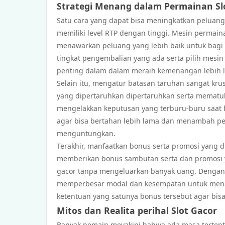
Strategi Menang dalam Permainan Slo
Satu cara yang dapat bisa meningkatkan peluan
memiliki level RTP dengan tinggi. Mesin permai
menawarkan peluang yang lebih baik untuk bagi
tingkat pengembalian yang ada serta pilih mesin 
penting dalam dalam meraih kemenangan lebih l
Selain itu, mengatur batasan taruhan sangat kr
yang dipertaruhkan dipertaruhkan serta mematu
mengelakkan keputusan yang terburu-buru saat
agar bisa bertahan lebih lama dan menambah p
menguntungkan.
Terakhir, manfaatkan bonus serta promosi yang d
memberikan bonus sambutan serta dan promosi y
gacor tanpa mengeluarkan banyak uang. Dengan
memperbesar modal dan kesempatan untuk menang 
ketentuan yang satunya bonus tersebut agar bi
Mitos dan Realita perihal Slot Gacor
Banyak pemain meyakini bahwa ada masa tertentu