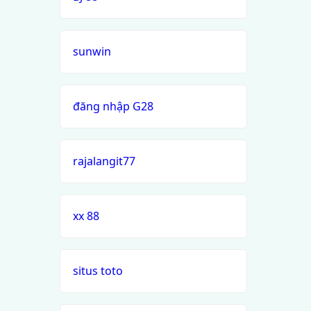
sunwin
đăng nhập G28
rajalangit77
xx 88
situs toto