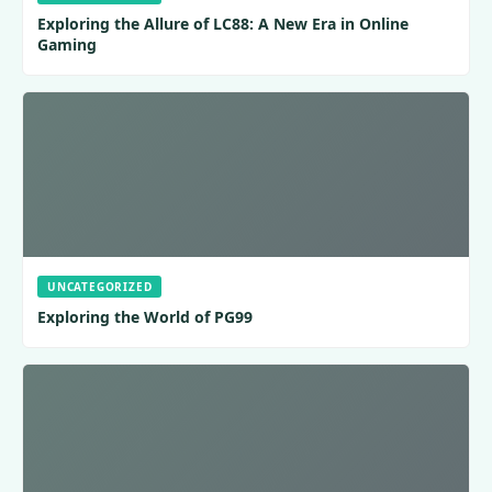
Exploring the Allure of LC88: A New Era in Online
Gaming
UNCATEGORIZED
Exploring the World of PG99