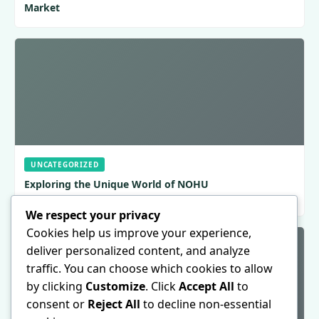
Market
UNCATEGORIZED
Exploring the Unique World of NOHU
August 3, 2026
We respect your privacy
Cookies help us improve your experience,
deliver personalized content, and analyze
traffic. You can choose which cookies to allow
by clicking
Customize
. Click
Accept All
to
consent or
Reject All
to decline non-essential