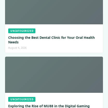
UNCATEGORIZED
Choosing the Best Dental Clinic for Your Oral Health
Needs
August 4, 2026
UNCATEGORIZED
Exploring the Rise of MU88 in the Digital Gaming