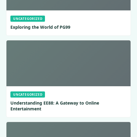
UNCATEGORIZED
Exploring the World of PG99
UNCATEGORIZED
Understanding EE88: A Gateway to Online
Entertainment