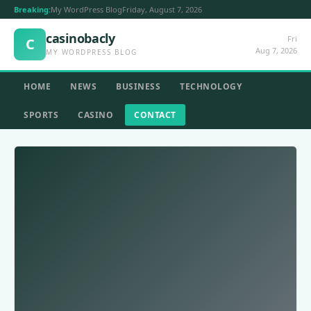
Breaking:
My WordPress Blog
Friday, August 7, 2026
casinobacly
Fri
C
Aug 7, 2026
MY WORDPRESS BLOG
HOME
NEWS
BUSINESS
TECHNOLOGY
SPORTS
CASINO
CONTACT