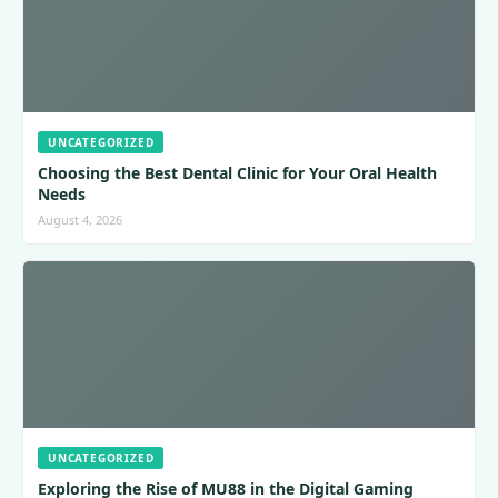
UNCATEGORIZED
Choosing the Best Dental Clinic for Your Oral Health
Needs
August 4, 2026
UNCATEGORIZED
Exploring the Rise of MU88 in the Digital Gaming