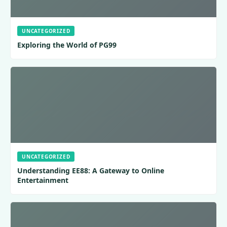
UNCATEGORIZED
Exploring the World of PG99
UNCATEGORIZED
Understanding EE88: A Gateway to Online
Entertainment